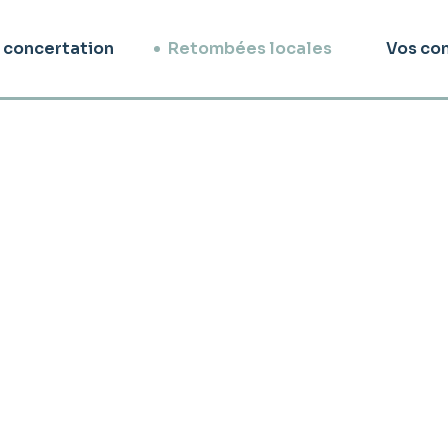
 concertation
Retombées locales
Vos con
 financière