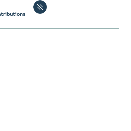
tributions
s
/ pour les communes