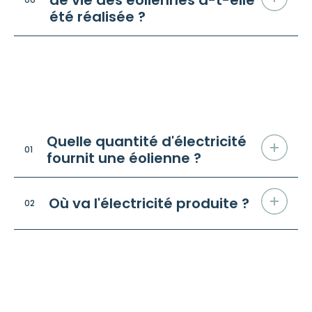
de vie des éoliennes a-t-elle
été réalisée ?
Sur la production
/ FAQ
Quelle quantité d'électricité
01
fournit une éolienne ?
Où va l'électricité produite ?
02