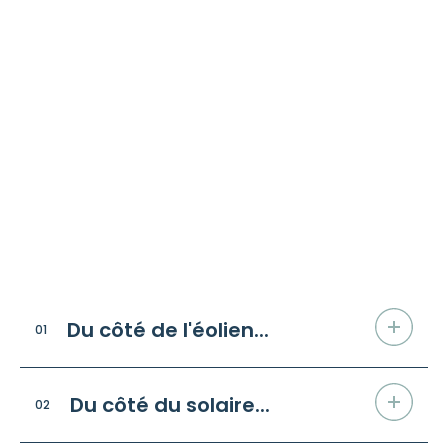
Sur la comparaison entre
énergies éolienne et
solaire
/ FAQ
Du côté de l'éolien...
01
Du côté du solaire...
02